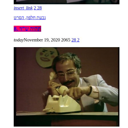
insert_link
2
28
גבעת חלפון, הסרט
8. תהיה ש”ד
today
November 19, 2020
2065
28
2