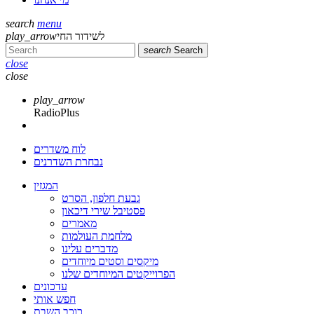
search
menu
play_arrow
לשידור החי
search
Search
close
close
play_arrow
RadioPlus
לוח משדרים
נבחרת השדרנים
המגזין
גבעת חלפון, הסרט
פסטיבל שירי דיכאון
מאמרים
מלחמת העולמות
מדברים עלינו
מיקסים וסטים מיוחדים
הפרוייקטים המיוחדים שלנו
עדכונים
חפש אותי
כוכב השבת