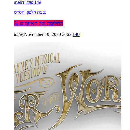
insert_link
149
גבעת חלפון, הסרט
5. החליפה של האיומים
today
November 19, 2020
2063
149