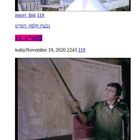
insert_link
119
גבעת חלפון, הסרט
14. בשא”ש
today
November 19, 2020
2243
119