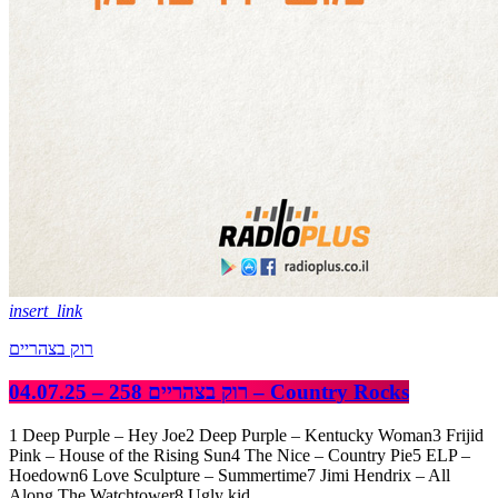
insert_link
רוק בצהריים
רוק בצהריים 258 – 04.07.25 – Country Rocks
1 Deep Purple – Hey Joe2 Deep Purple – Kentucky Woman3 Frijid
Pink – House of the Rising Sun4 The Nice – Country Pie5 ELP –
Hoedown6 Love Sculpture – Summertime7 Jimi Hendrix – All
Along The Watchtower8 Ugly kid