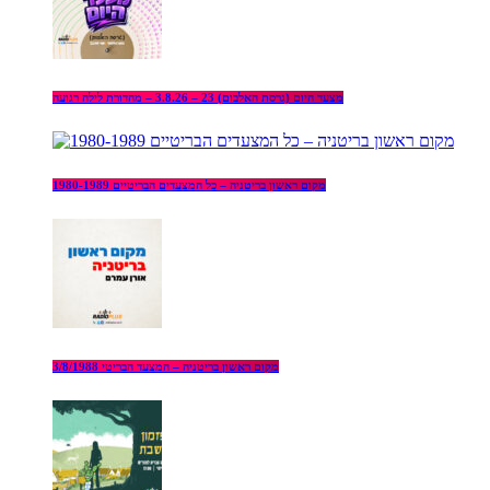
מצעד היום (גרסת האלבום) 23 – 3.8.26 – מהדורת לילה רגועה
מקום ראשון בריטניה – כל המצעדים הבריטיים 1980-1989
מקום ראשון בריטניה – המצעד הבריטי 3/8/1988