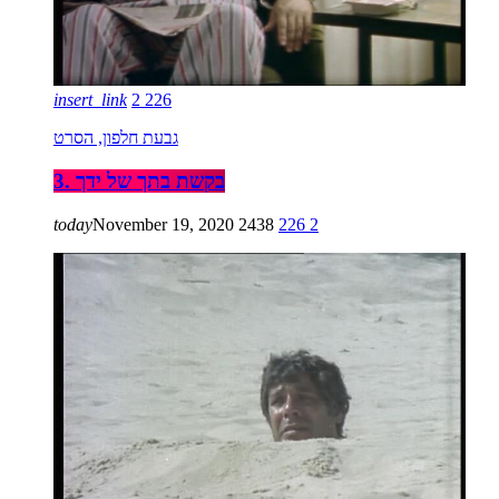
insert_link
2
226
גבעת חלפון, הסרט
3. בקשת בתך של ידך
today
November 19, 2020
2438
226
2