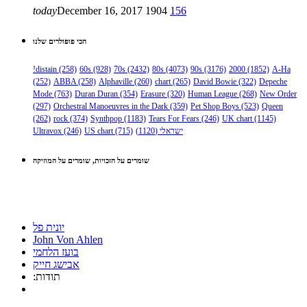
today
December 16, 2017
1904
156
הכי פופולרים שלנו
!distain
(258)
60s
(928)
70s
(2432)
80s
(4073)
90s
(3176)
2000
(1852)
A-Ha
(252)
ABBA
(258)
Alphaville
(260)
chart
(265)
David Bowie
(322)
Depeche
Mode
(763)
Duran Duran
(354)
Erasure
(320)
Human League
(268)
New Order
(297)
Orchestral Manoeuvres in the Dark
(359)
Pet Shop Boys
(523)
Queen
(262)
rock
(374)
Synthpop
(1183)
Tears For Fears
(246)
UK chart
(1145)
Ultravox
(246)
US chart
(715)
(1120)
ישראלי
שומרים על הזכויות, שומרים על המוזיקה
יונית פל
John Von Ahlen
בועז הלחמי
אבישג חייק
:תודות