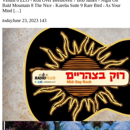
Violins 6 ELO - Roll Over Beethoven 7 Bob James - Night On
Bald Mountain 8 The Nice - Karelia Suite 9 Rare Bird - As Your
Mind […]
today
June 23, 2023
143