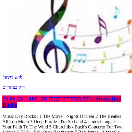
insert_link
רוק בצהריים
רוק בצהריים תכנית מס. 169 – 23.06.23 – Music Day
Rocks
Music Day Rocks : 1 The Move - Nights Of Fear 2 The Beatles -
All Too Much 3 Deep Purple - I'm So Glad 4 James Gang - Cast
Your Faith To The Wind 5 Churchils - Bach's Concerto For Two