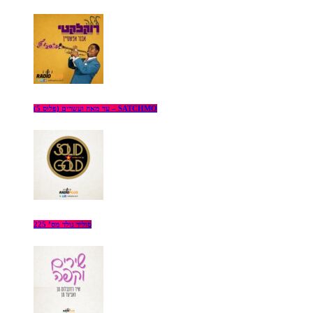
עד מאה ועשרים (פלוס 5) – SATCHMO
סוליד גולד מס’ 225