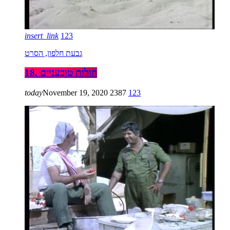
insert_link
123
גבעת חלפון, הסרט
18. חולות טובעניים
today
November 19, 2020
2387
123