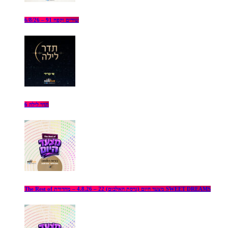
שירים וקפה 91 – 6/8/26
תדר לילה 6
The Rest of מצעד היום (גרסת האלבום) 22 – 4.8.26 – מהדורת SWEET DREAMS