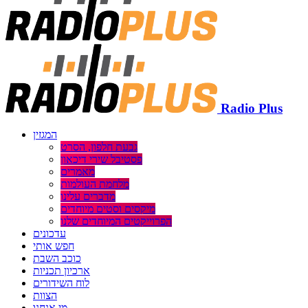
Radio Plus
המגזין
גבעת חלפון, הסרט
פסטיבל שירי דיכאון
מאמרים
מלחמת העולמות
מדברים עלינו
מיקסים וסטים מיוחדים
הפרוייקטים המיוחדים שלנו
עדכונים
חפש אותי
כוכב השבת
ארכיון תכניות
לוח השידורים
הצוות
מי אנחנו