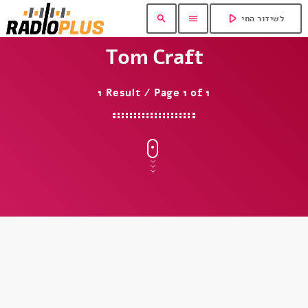
play_arrow
search
menu
לשידור החי
Tom Craft
1 Result / Page 1 of 1
insert_link