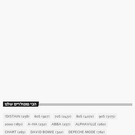
כוכב השבת
כוכב השבת 27 – רוד סטיוארט
today
December 16, 2017
1904
156
הכי פופולרים שלנו
!DISTAIN
(258)
60S
(927)
70S
(2431)
80S
(4072)
90S
(3175)
2000
(1851)
A-HA
(252)
ABBA
(257)
ALPHAVILLE
(260)
CHART
(265)
DAVID BOWIE
(322)
DEPECHE MODE
(762)