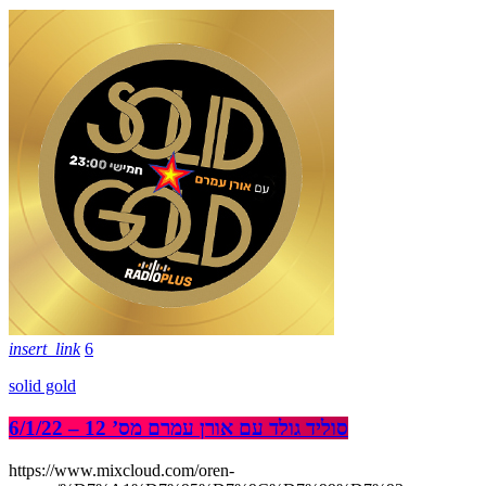
insert_link
6
solid gold
סוליד גולד עם אורן עמרם מס’ 12 – 6/1/22
https://www.mixcloud.com/oren-