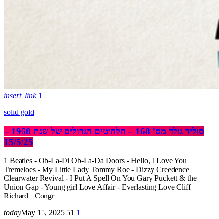
insert_link
1
solid gold
סוליד גולד מס’ 168 – הלהיטים הגדולים של שנת 1968 –
15/5/25
1 Beatles - Ob-La-Di Ob-La-Da Doors - Hello, I Love You
Tremeloes - My Little Lady Tommy Roe - Dizzy Creedence
Clearwater Revival - I Put A Spell On You Gary Puckett & the
Union Gap - Young girl Love Affair - Everlasting Love Cliff
Richard - Congr
today
May 15, 2025
51
1