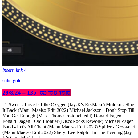
insert_link
4
solid gold
סוליד גולד מס’ 135 – 29/8/24
1 Sweet - Love Is Like Oxygen (Jay-K's Re-Make) Moloko - Sing
It Back (Manu Maelso Edit 2022) Michael Jackson - Don't Stop Till
You Get Enough (Mass Thomas re-touch edit) Donald Fagen =
Fonald Dagen - Old Frontier (DiscoRocks Rework) Michael Zager
Band - Let's All Chant (Manu Maelso Edit 2023) Spiller - Groovejet
(Manu Maelso Edit 2022) Sheryl Lee Ralph - In The Evening (Jay-
K's Club Mix) […]