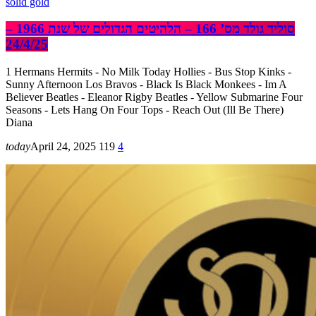
solid gold
סוליד גולד מס’ 166 – הלהיטים הגדולים של שנת 1966 –
24/4/25
1 Hermans Hermits - No Milk Today Hollies - Bus Stop Kinks -
Sunny Afternoon Los Bravos - Black Is Black Monkees - Im A
Believer Beatles - Eleanor Rigby Beatles - Yellow Submarine Four
Seasons - Lets Hang On Four Tops - Reach Out (Ill Be There)
Diana
today
April 24, 2025
119
4