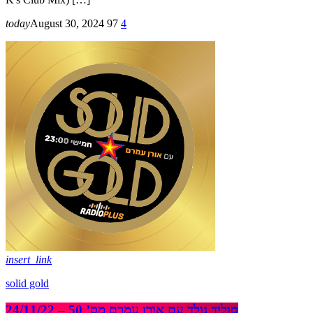
today
August 30, 2024
97
4
insert_link
solid gold
סוליד גולד עם אורן עמרם מס’ 50 – 24/11/22