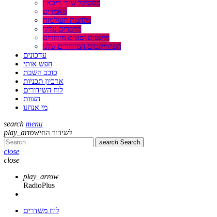
פסטיבל שירי דיכאון
מאמרים
מלחמת העולמות
מדברים עלינו
מיקסים וסטים מיוחדים
הפרוייקטים המיוחדים שלנו
עדכונים
חפש אותי
כוכב השבת
ארכיון תכניות
לוח השידורים
הצוות
מי אנחנו
search
menu
play_arrow
לשידור החי
search
Search
close
close
play_arrow
RadioPlus
לוח משדרים