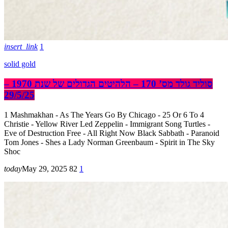
insert_link
1
solid gold
סוליד גולד מס’ 170 – הלהיטים הגדולים של שנת 1970 –
29/5/25
1 Mashmakhan - As The Years Go By Chicago - 25 Or 6 To 4
Christie - Yellow River Led Zeppelin - Immigrant Song Turtles -
Eve of Destruction Free - All Right Now Black Sabbath - Paranoid
Tom Jones - Shes a Lady Norman Greenbaum - Spirit in The Sky
Shoc
today
May 29, 2025
82
1