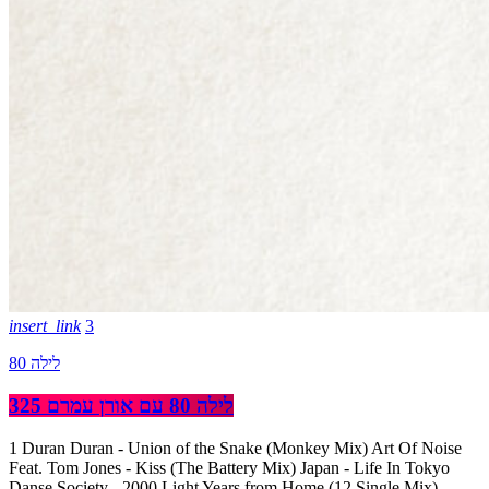
insert_link
3
לילה 80
לילה 80 עם אורן עמרם 325
1 Duran Duran - Union of the Snake (Monkey Mix) Art Of Noise
Feat. Tom Jones - Kiss (The Battery Mix) Japan - Life In Tokyo
Danse Society - 2000 Light Years from Home (12 Single Mix)