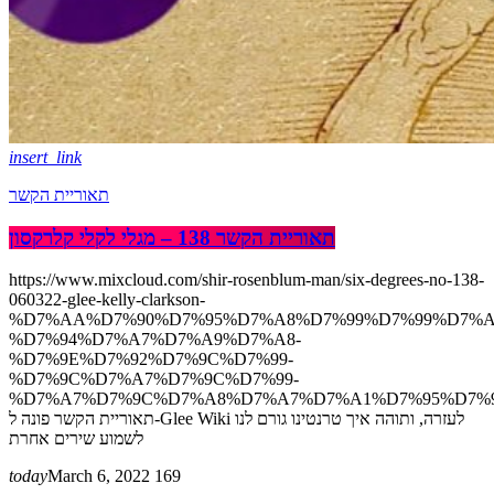
insert_link
תאוריית הקשר
תאוריית הקשר 138 – מגלי לקלי קלרקסון
https://www.mixcloud.com/shir-rosenblum-man/six-degrees-no-138-
060322-glee-kelly-clarkson-
%D7%AA%D7%90%D7%95%D7%A8%D7%99%D7%99%D7%A
%D7%94%D7%A7%D7%A9%D7%A8-
%D7%9E%D7%92%D7%9C%D7%99-
%D7%9C%D7%A7%D7%9C%D7%99-
%D7%A7%D7%9C%D7%A8%D7%A7%D7%A1%D7%95%D7%9
תאוריית הקשר פונה ל-Glee Wiki לעזרה, ותוהה איך טרנטינו גורם לנו
לשמוע שירים אחרת
today
March 6, 2022
169