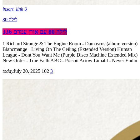
insert_link
3
לילה 80
לילה 80 עם אורן עמרם 336
1 Richard Strange & The Engine Room - Damascus (album version)
Blancmange - Living On The Ceiling (Extended Version) Human
League - Dont You Want Me (Purple Disco Machine Extended Mix)
New Order - True Faith ABC - Poison Arrow Limahl - Never Endin
today
July 20, 2025
102
3