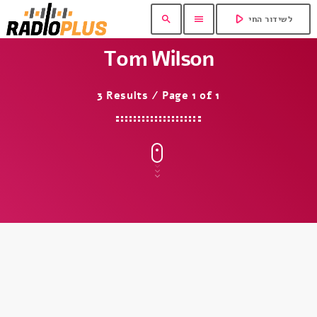
play_arrow
search
menu
לשידור החי
Tom Wilson
3 Results / Page 1 of 1
insert_link