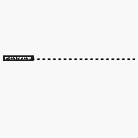
70s/80s/90s
סוליד גולד – עם אורן עמרם
21:00 - 00:00
התכניות הבאות