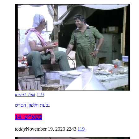
insert_link
119
גבעת חלפון, הסרט
14. בשא”ש
today
November 19, 2020
2243
119