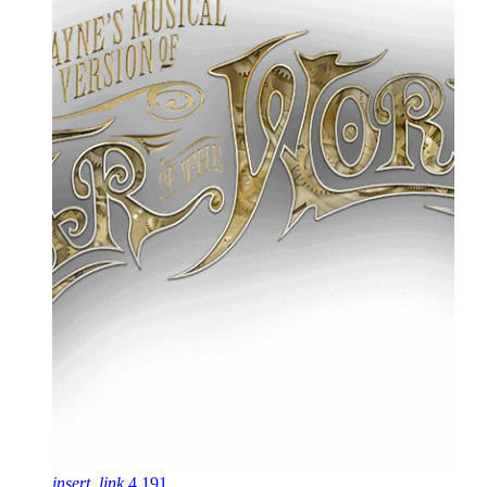
insert_link
4
191