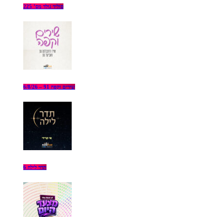
סוליד גולד מס’ 225
שירים וקפה 91 – 6/8/26
תדר לילה 6