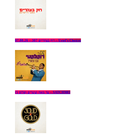
רוק בצהריים 307 – 07.08.26 – Uriel’s Choices
עד מאה ועשרים (פלוס 5) – SATCHMO