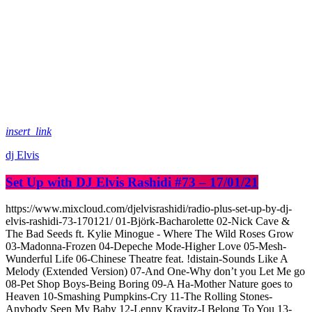
insert_link
dj Elvis
Set Up with DJ Elvis Rashidi #73 – 17/01/21
https://www.mixcloud.com/djelvisrashidi/radio-plus-set-up-by-dj-
elvis-rashidi-73-170121/ 01-Björk-Bacharolette 02-Nick Cave &
The Bad Seeds ft. Kylie Minogue - Where The Wild Roses Grow
03-Madonna-Frozen 04-Depeche Mode-Higher Love 05-Mesh-
Wunderful Life 06-Chinese Theatre feat. !distain-Sounds Like A
Melody (Extended Version) 07-And One-Why don’t you Let Me go
08-Pet Shop Boys-Being Boring 09-A Ha-Mother Nature goes to
Heaven 10-Smashing Pumpkins-Cry 11-The Rolling Stones-
Anybody Seen My Baby 12-Lenny Kravitz-I Belong To You 13-