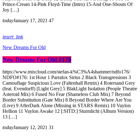
Prince-Cream 14-Pink Floyd-Time (Intro) 15-And One-Shouts Of
Joy […]
today
January 17, 2021
47
insert_link
New Dreams For Old
New Dreams For Old #176
https://www.mixcloud.com/stefan-k%C3%A4shammer/ndfo176/
NDFO#176: 1st Hour 1 Parralox Sirius 2 Black Transgressions 3
Camouflage Suspicious Love (Faltenhall Remix) 4 Rotersand Grey
(feat. Evendorff) [Light Grey] 5 BlakLight Isolation (People Theatre
Asteroid Mix) 6 Fused No Fear (Shameless Club Mix) 7 Beyond
Border Substitution (Gate Mix) 8 Beyond Border Where Are You
(Live) 9 AfterDark Alone (Missing in STARS Remix) 10 Vaylon
Hellion 11 Vaylon Awake 12 [:SITD:] Sturmlicht (Album Version)
13 […]
today
January 12, 2021
31