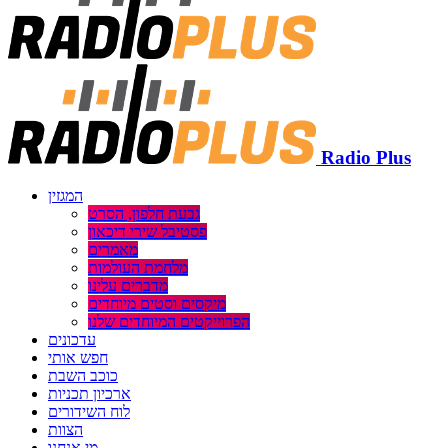
Radio Plus
המגזין
גבעת חלפון, הסרט
פסטיבל שירי דיכאון
מאמרים
מלחמת העולמות
מדברים עלינו
מיקסים וסטים מיוחדים
הפרוייקטים המיוחדים שלנו
עדכונים
חפש אותי
כוכב השבת
ארכיון תכניות
לוח השידורים
הצוות
מי אנחנו