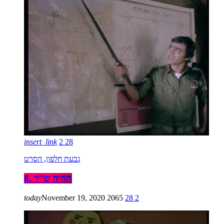
insert_link
2
28
גבעת חלפון, הסרט
8. תהיה ש”ד
today
November 19, 2020
2065
28
2