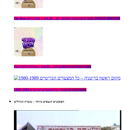
The Rest of מצעד היום (גרסת האלבום) 22 – 4.8.26 – מהדורת SWEET DREAMS
מצעד היום (גרסת האלבום) 23 – 3.8.26 – מהדורת לילה רגועה
מקום ראשון בריטניה – כל המצעדים הבריטיים 1980-1989
הפוסטים הנצפים ביותר – עשרת הגדולים