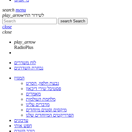
search
menu
play_arrow
לשידור החי
search
Search
close
close
play_arrow
RadioPlus
לוח משדרים
נבחרת השדרנים
המגזין
גבעת חלפון, הסרט
פסטיבל שירי דיכאון
מאמרים
מלחמת העולמות
מדברים עלינו
מיקסים וסטים מיוחדים
הפרוייקטים המיוחדים שלנו
עדכונים
חפש אותי
כוכב השבת