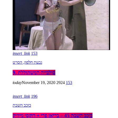
insert_link
153
גבעת חלפון, הסרט
9. סילבייה המשתוללת
today
November 19, 2020
2924
153
insert_link
196
כוכב השבת
כוכב השבת 45 – בריאן פרי + רוקסי מיוזיק