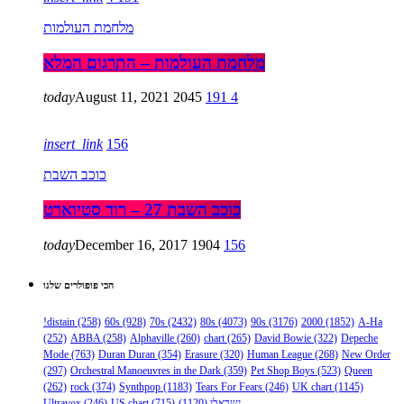
מלחמת העולמות
מלחמת העולמות – התרגום המלא
today
August 11, 2021
2045
191
4
insert_link
156
כוכב השבת
כוכב השבת 27 – רוד סטיוארט
today
December 16, 2017
1904
156
הכי פופולרים שלנו
!distain
(258)
60s
(928)
70s
(2432)
80s
(4073)
90s
(3176)
2000
(1852)
A-Ha
(252)
ABBA
(258)
Alphaville
(260)
chart
(265)
David Bowie
(322)
Depeche
Mode
(763)
Duran Duran
(354)
Erasure
(320)
Human League
(268)
New Order
(297)
Orchestral Manoeuvres in the Dark
(359)
Pet Shop Boys
(523)
Queen
(262)
rock
(374)
Synthpop
(1183)
Tears For Fears
(246)
UK chart
(1145)
Ultravox
(246)
US chart
(715)
(1120)
ישראלי