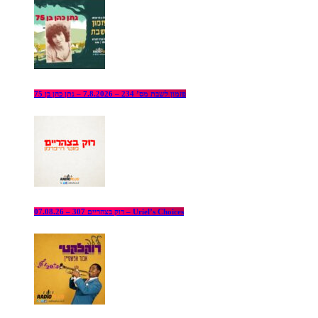
פזמון לשבת מס’ 234 – 7.8.2026 – נתן כהן בן 75
רוק בצהריים 307 – 07.08.26 – Uriel’s Choices