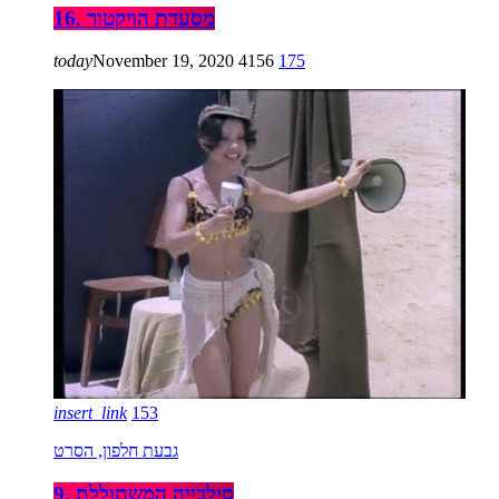
16. מסעדת הויקטור
today
November 19, 2020
4156
175
insert_link
153
גבעת חלפון, הסרט
9. סילבייה המשתוללת