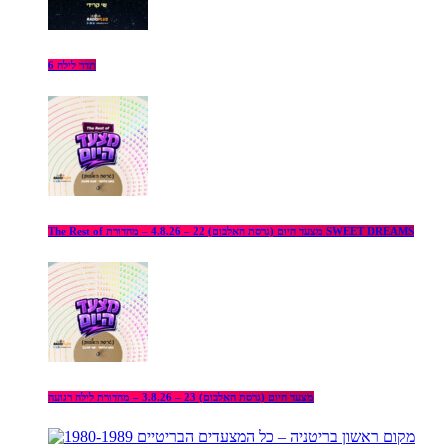
תדר לילה 6
The Rest of מצעד היום (גרסת האלבום) 22 – 4.8.26 – מהדורת SWEET DREAMS
מצעד היום (גרסת האלבום) 23 – 3.8.26 – מהדורת לילה רגועה