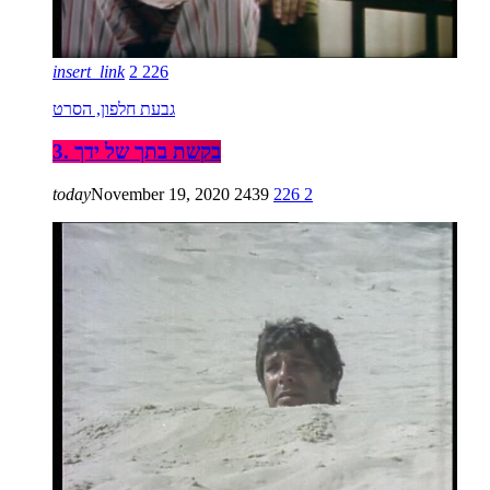
insert_link
2
226
גבעת חלפון, הסרט
3. בקשת בתך של ידך
today
November 19, 2020
2439
226
2