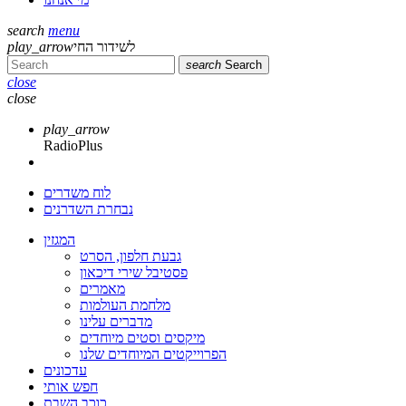
search
menu
לשידור החי
play_arrow
search
Search
close
close
play_arrow
RadioPlus
לוח משדרים
נבחרת השדרנים
המגזין
גבעת חלפון, הסרט
פסטיבל שירי דיכאון
מאמרים
מלחמת העולמות
מדברים עלינו
מיקסים וסטים מיוחדים
הפרוייקטים המיוחדים שלנו
עדכונים
חפש אותי
כוכב השבת