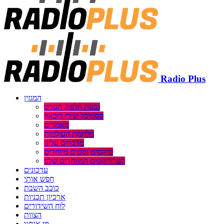
Radio Plus
המגזין
גבעת חלפון, הסרט
פסטיבל שירי דיכאון
מאמרים
מלחמת העולמות
מדברים עלינו
מיקסים וסטים מיוחדים
הפרוייקטים המיוחדים שלנו
עדכונים
חפש אותי
כוכב השבת
ארכיון תכניות
לוח השידורים
הצוות
מי אנחנו