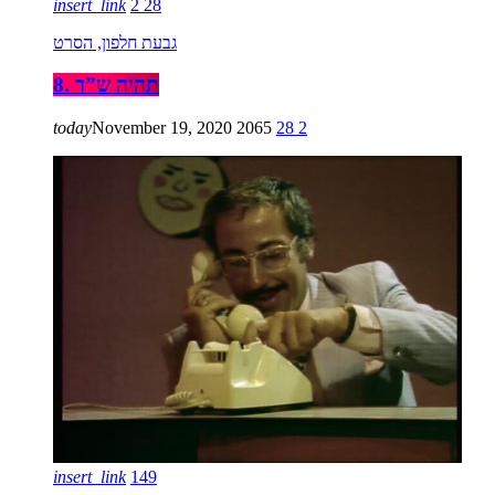
insert_link
2
28
גבעת חלפון, הסרט
8. תהיה ש”ד
today
November 19, 2020
2065
28
2
insert_link
149