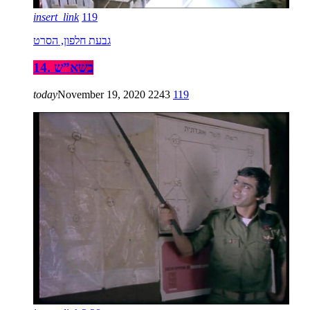
insert_link
119
גבעת חלפון, הסרט
14. בשא”ש
today
November 19, 2020
2243
119