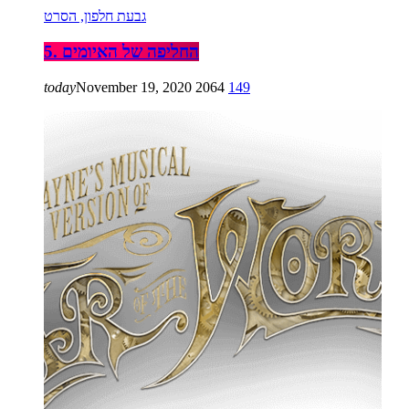
גבעת חלפון, הסרט
5. החליפה של האיומים
today
November 19, 2020
2064
149