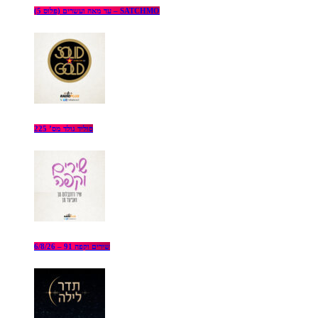
עד מאה ועשרים (פלוס 5) – SATCHMO
סוליד גולד מס’ 225
שירים וקפה 91 – 6/8/26