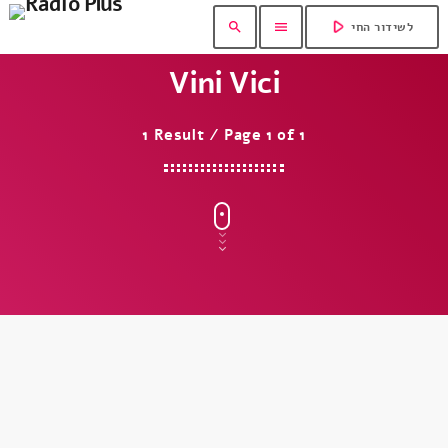
play_arrow
search
menu
לשידור החי
Vini Vici
1 Result / Page 1 of 1
insert_link