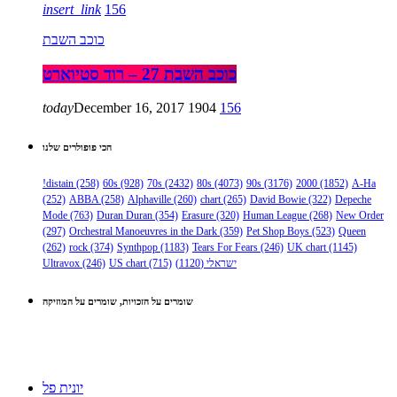
insert_link
156
כוכב השבת
כוכב השבת 27 – רוד סטיוארט
today
December 16, 2017
1904
156
הכי פופולרים שלנו
!distain
(258)
60s
(928)
70s
(2432)
80s
(4073)
90s
(3176)
2000
(1852)
A-Ha
(252)
ABBA
(258)
Alphaville
(260)
chart
(265)
David Bowie
(322)
Depeche
Mode
(763)
Duran Duran
(354)
Erasure
(320)
Human League
(268)
New Order
(297)
Orchestral Manoeuvres in the Dark
(359)
Pet Shop Boys
(523)
Queen
(262)
rock
(374)
Synthpop
(1183)
Tears For Fears
(246)
UK chart
(1145)
ישראלי
(1120)
(715)
US chart
(246)
Ultravox
שומרים על הזכויות, שומרים על המוזיקה
יונית פל