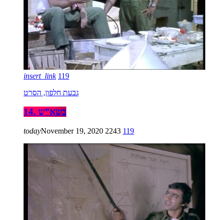
insert_link
119
גבעת חלפון, הסרט
14. בשא”ש
today
November 19, 2020
2243
119