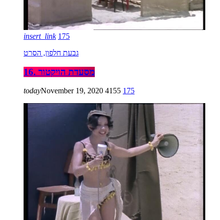
insert_link
175
גבעת חלפון, הסרט
16. מסעדת הויקטור
today
November 19, 2020
4155
175