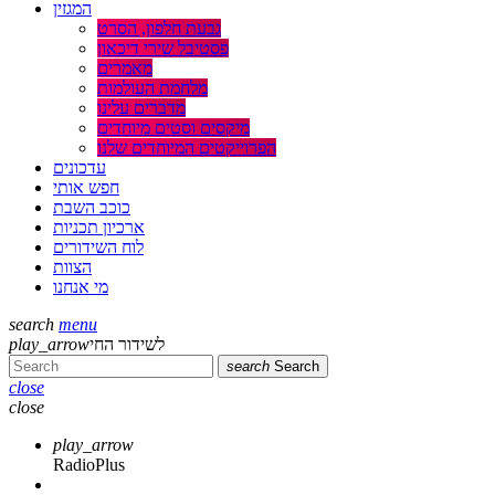
המגזין
גבעת חלפון, הסרט
פסטיבל שירי דיכאון
מאמרים
מלחמת העולמות
מדברים עלינו
מיקסים וסטים מיוחדים
הפרוייקטים המיוחדים שלנו
עדכונים
חפש אותי
כוכב השבת
ארכיון תכניות
לוח השידורים
הצוות
מי אנחנו
search
menu
לשידור החי
play_arrow
search
Search
close
close
play_arrow
RadioPlus