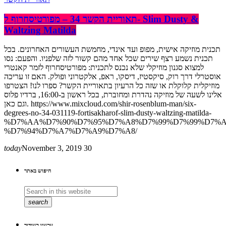
תאוריית הקשר 34 – מפורטיסחרוף ל- Slim Dusty &
Waltzing Matilda
תכנית מוזיקה אישית, מפופ ועד אינדי, מחמשת העשורים האחרונים. בכל
תכנית נשמע רצף שירים שכל אחד מהם קשור לזה שלפניו. והפעם: נסו
למצוא סגנון מוזיקלי שלא נכנס לתכנית: מפורטיסחרוף לזמר קאנטרי
אוסטרלי דרך רוק, סיקסטיז, דיסקו, ראפ, אלקטרוני ופולק. האם זו עריכה
מוזיקלית קלוקלת או שזה כל הרעיון בתאוריית הקשר? ספרו לנו! הצטרפו
אלינו לשעה של מוזיקה נהדרת ומחוברת, בכל ראשון ב-16:00, ברדיו פלוס
וגם כאן. https://www.mixcloud.com/shir-rosenblum-man/six-
degrees-no-34-031119-fortisakharof-slim-dusty-waltzing-matilda-
%D7%AA%D7%90%D7%95%D7%A8%D7%99%D7%99%D7%A
%D7%94%D7%A7%D7%A9%D7%A8/
today
November 3, 2019
30
חיפוש באתר
search
עכשיו בשידור