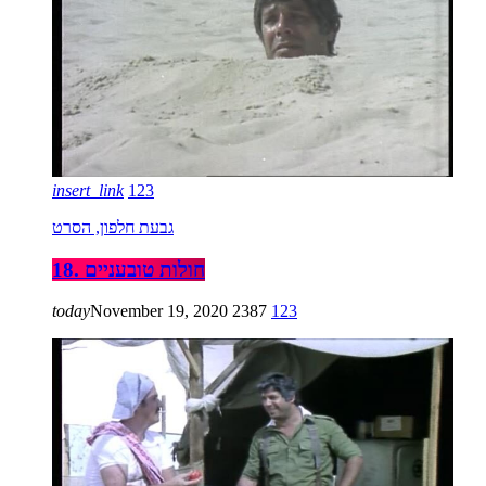
insert_link
123
גבעת חלפון, הסרט
18. חולות טובעניים
today
November 19, 2020
2387
123