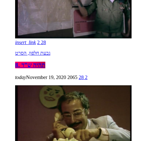
insert_link
2
28
גבעת חלפון, הסרט
8. תהיה ש”ד
today
November 19, 2020
2065
28
2