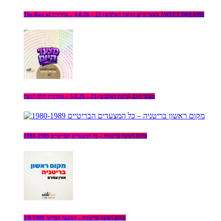
The Rest of מצעד היום (גרסת האלבום) 22 – 4.8.26 – מהדורת SWEET DREAMS
מצעד היום (גרסת האלבום) 23 – 3.8.26 – מהדורת לילה רגועה
מקום ראשון בריטניה – כל המצעדים הבריטיים 1980-1989
מקום ראשון בריטניה – המצעד הבריטי 3/8/1988