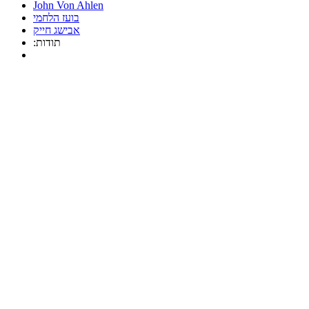
John Von Ahlen
בועז הלחמי
אבישג חייק
:תודות