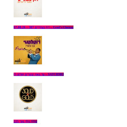
רוק בצהריים 307 – 07.08.26 – Uriel’s Choices
עד מאה ועשרים (פלוס 5) – SATCHMO
סוליד גולד מס’ 225