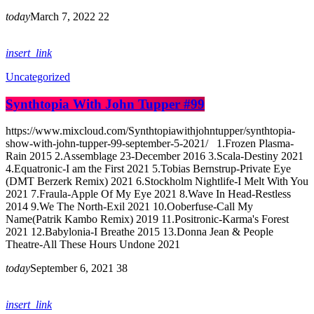
today
March 7, 2022
22
insert_link
Uncategorized
Synthtopia With John Tupper #99
https://www.mixcloud.com/Synthtopiawithjohntupper/synthtopia-
show-with-john-tupper-99-september-5-2021/ 1.Frozen Plasma-
Rain 2015 2.Assemblage 23-December 2016 3.Scala-Destiny 2021
4.Equatronic-I am the First 2021 5.Tobias Bernstrup-Private Eye
(DMT Berzerk Remix) 2021 6.Stockholm Nightlife-I Melt With You
2021 7.Fraula-Apple Of My Eye 2021 8.Wave In Head-Restless
2014 9.We The North-Exil 2021 10.Ooberfuse-Call My
Name(Patrik Kambo Remix) 2019 11.Positronic-Karma's Forest
2021 12.Babylonia-I Breathe 2015 13.Donna Jean & People
Theatre-All These Hours Undone 2021
today
September 6, 2021
38
insert_link