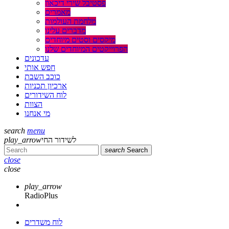
פסטיבל שירי דיכאון
מאמרים
מלחמת העולמות
מדברים עלינו
מיקסים וסטים מיוחדים
הפרוייקטים המיוחדים שלנו
עדכונים
חפש אותי
כוכב השבת
ארכיון תכניות
לוח השידורים
הצוות
מי אנחנו
search
menu
play_arrow
לשידור החי
search
Search
close
close
play_arrow
RadioPlus
לוח משדרים