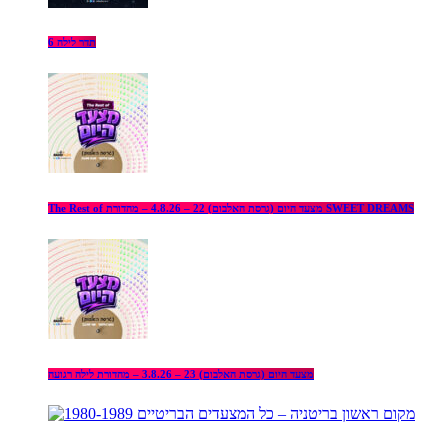
תדר לילה 6
The Rest of מצעד היום (גרסת האלבום) 22 – 4.8.26 – מהדורת SWEET DREAMS
מצעד היום (גרסת האלבום) 23 – 3.8.26 – מהדורת לילה רגועה