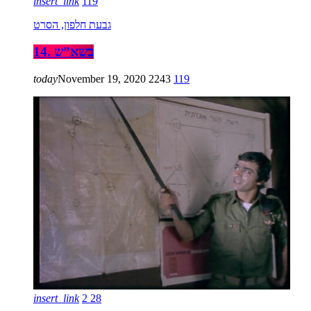
insert_link
119
גבעת חלפון, הסרט
14. בשא”ש
today
November 19, 2020
2243
119
insert_link
2
28