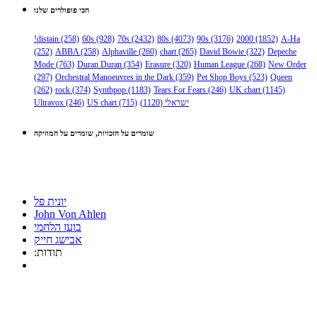
הכי פופולרים שלנו
!distain
(258)
60s
(928)
70s
(2432)
80s
(4073)
90s
(3176)
2000
(1852)
A-Ha
(252)
ABBA
(258)
Alphaville
(260)
chart
(265)
David Bowie
(322)
Depeche
Mode
(763)
Duran Duran
(354)
Erasure
(320)
Human League
(268)
New Order
(297)
Orchestral Manoeuvres in the Dark
(359)
Pet Shop Boys
(523)
Queen
(262)
rock
(374)
Synthpop
(1183)
Tears For Fears
(246)
UK chart
(1145)
Ultravox
(246)
US chart
(715)
(1120)
ישראלי
שומרים על הזכויות, שומרים על המוזיקה
יונית פל
John Von Ahlen
בועז הלחמי
אבישג חייק
:תודות