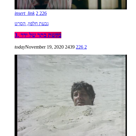
insert_link
2
226
גבעת חלפון, הסרט
3. בקשת בתך של ידך
today
November 19, 2020
2439
226
2