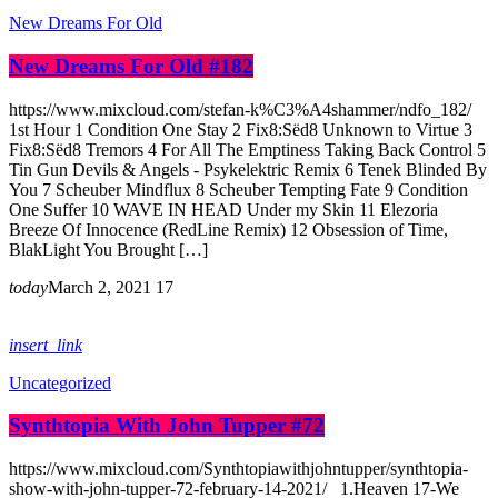
New Dreams For Old
New Dreams For Old #182
https://www.mixcloud.com/stefan-k%C3%A4shammer/ndfo_182/
1st Hour 1 Condition One Stay 2 Fix8:Sëd8 Unknown to Virtue 3
Fix8:Sëd8 Tremors 4 For All The Emptiness Taking Back Control 5
Tin Gun Devils & Angels - Psykelektric Remix 6 Tenek Blinded By
You 7 Scheuber Mindflux 8 Scheuber Tempting Fate 9 Condition
One Suffer 10 WAVE IN HEAD Under my Skin 11 Elezoria
Breeze Of Innocence (RedLine Remix) 12 Obsession of Time,
BlakLight You Brought […]
today
March 2, 2021
17
insert_link
Uncategorized
Synthtopia With John Tupper #72
https://www.mixcloud.com/Synthtopiawithjohntupper/synthtopia-
show-with-john-tupper-72-february-14-2021/ 1.Heaven 17-We