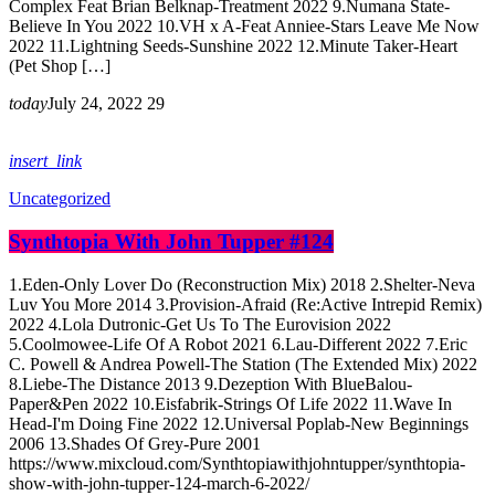
Complex Feat Brian Belknap-Treatment 2022 9.Numana State-
Believe In You 2022 10.VH x A-Feat Anniee-Stars Leave Me Now
2022 11.Lightning Seeds-Sunshine 2022 12.Minute Taker-Heart
(Pet Shop […]
today
July 24, 2022
29
insert_link
Uncategorized
Synthtopia With John Tupper #124
1.Eden-Only Lover Do (Reconstruction Mix) 2018 2.Shelter-Neva
Luv You More 2014 3.Provision-Afraid (Re:Active Intrepid Remix)
2022 4.Lola Dutronic-Get Us To The Eurovision 2022
5.Coolmowee-Life Of A Robot 2021 6.Lau-Different 2022 7.Eric
C. Powell & Andrea Powell-The Station (The Extended Mix) 2022
8.Liebe-The Distance 2013 9.Dezeption With BlueBalou-
Paper&Pen 2022 10.Eisfabrik-Strings Of Life 2022 11.Wave In
Head-I'm Doing Fine 2022 12.Universal Poplab-New Beginnings
2006 13.Shades Of Grey-Pure 2001
https://www.mixcloud.com/Synthtopiawithjohntupper/synthtopia-
show-with-john-tupper-124-march-6-2022/