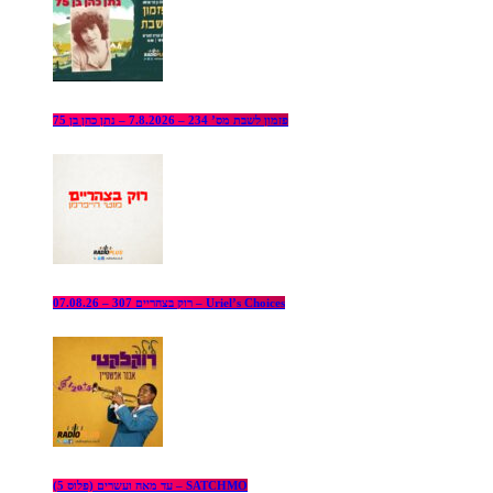
פזמון לשבת מס’ 234 – 7.8.2026 – נתן כהן בן 75
רוק בצהריים 307 – 07.08.26 – Uriel’s Choices
עד מאה ועשרים (פלוס 5) – SATCHMO