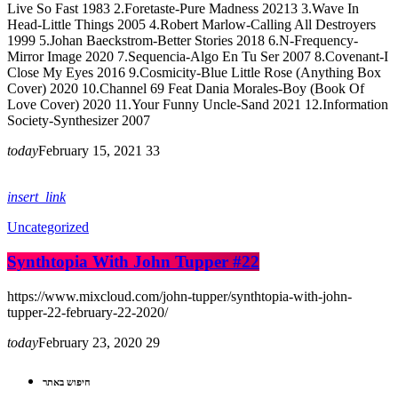
Live So Fast 1983 2.Foretaste-Pure Madness 20213 3.Wave In
Head-Little Things 2005 4.Robert Marlow-Calling All Destroyers
1999 5.Johan Baeckstrom-Better Stories 2018 6.N-Frequency-
Mirror Image 2020 7.Sequencia-Algo En Tu Ser 2007 8.Covenant-I
Close My Eyes 2016 9.Cosmicity-Blue Little Rose (Anything Box
Cover) 2020 10.Channel 69 Feat Dania Morales-Boy (Book Of
Love Cover) 2020 11.Your Funny Uncle-Sand 2021 12.Information
Society-Synthesizer 2007
today
February 15, 2021
33
insert_link
Uncategorized
Synthtopia With John Tupper #22
https://www.mixcloud.com/john-tupper/synthtopia-with-john-
tupper-22-february-22-2020/
today
February 23, 2020
29
חיפוש באתר