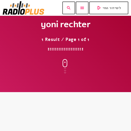
play_arrow
search
menu
לשידור החי
yoni rechter
1 Result / Page 1 of 1
insert_link