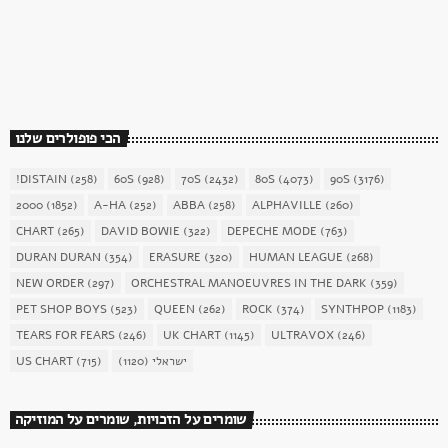
כוכב השבת 27 – רוד סטיוארט
today
December 16, 2017
1904
156
הכי פופולרים שלנו
!DISTAIN
(258)
60S
(928)
70S
(2432)
80S
(4073)
90S
(3176)
2000
(1852)
A-HA
(252)
ABBA
(258)
ALPHAVILLE
(260)
CHART
(265)
DAVID BOWIE
(322)
DEPECHE MODE
(763)
DURAN DURAN
(354)
ERASURE
(320)
HUMAN LEAGUE
(268)
NEW ORDER
(297)
ORCHESTRAL MANOEUVRES IN THE DARK
(359)
PET SHOP BOYS
(523)
QUEEN
(262)
ROCK
(374)
SYNTHPOP
(1183)
TEARS FOR FEARS
(246)
UK CHART
(1145)
ULTRAVOX
(246)
ישראלי
(1120)
(715)
US CHART
שומרים על הזכויות, שומרים על המוזיקה