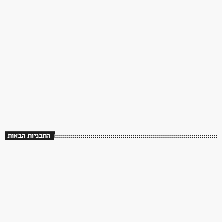
70s/80s/90s
שלושים שנה לך תזכור
08:00 - 12:00
שלושים שנה לך תזכור
התכניות הבאות