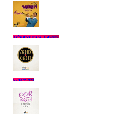
עד מאה ועשרים (פלוס 5) – SATCHMO
סוליד גולד מס’ 225