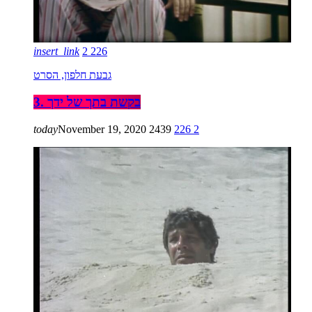
insert_link
2
226
גבעת חלפון, הסרט
3. בקשת בתך של ידך
today
November 19, 2020
2439
226
2