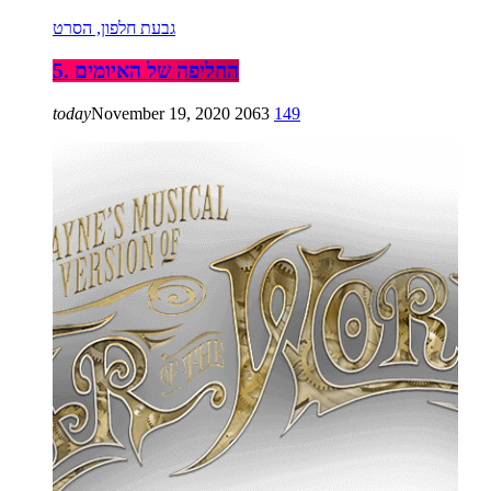
גבעת חלפון, הסרט
5. החליפה של האיומים
today
November 19, 2020
2063
149