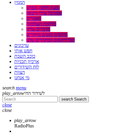
המגזין
גבעת חלפון, הסרט
פסטיבל שירי דיכאון
מאמרים
מלחמת העולמות
מדברים עלינו
מיקסים וסטים מיוחדים
הפרוייקטים המיוחדים שלנו
עדכונים
חפש אותי
כוכב השבת
ארכיון תכניות
לוח השידורים
הצוות
מי אנחנו
search
menu
לשידור החי
play_arrow
search
Search
close
close
play_arrow
RadioPlus