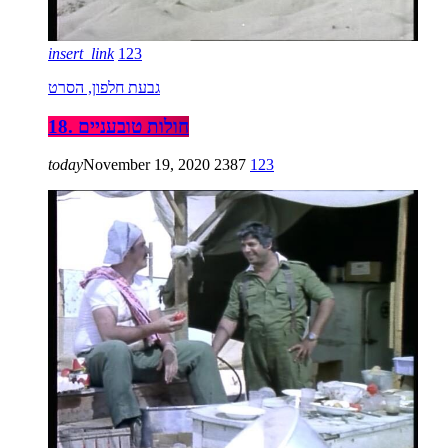
insert_link
123
גבעת חלפון, הסרט
18. חולות טובעניים
today
November 19, 2020
2387
123