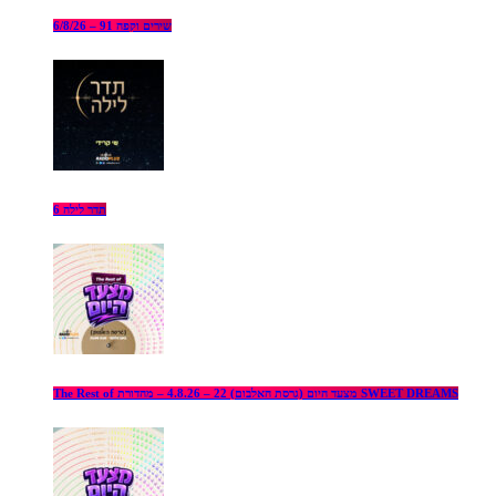
שירים וקפה 91 – 6/8/26
תדר לילה 6
The Rest of מצעד היום (גרסת האלבום) 22 – 4.8.26 – מהדורת SWEET DREAMS