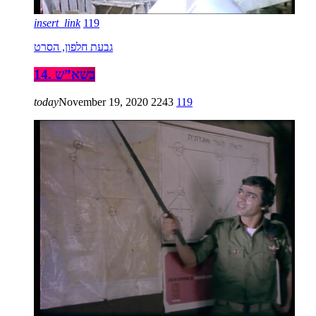
insert_link
119
גבעת חלפון, הסרט
14. בשא”ש
today
November 19, 2020
2243
119