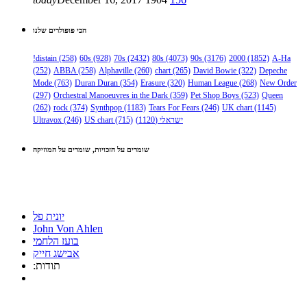
הכי פופולרים שלנו
!distain
(258)
60s
(928)
70s
(2432)
80s
(4073)
90s
(3176)
2000
(1852)
A-Ha
(252)
ABBA
(258)
Alphaville
(260)
chart
(265)
David Bowie
(322)
Depeche
Mode
(763)
Duran Duran
(354)
Erasure
(320)
Human League
(268)
New Order
(297)
Orchestral Manoeuvres in the Dark
(359)
Pet Shop Boys
(523)
Queen
(262)
rock
(374)
Synthpop
(1183)
Tears For Fears
(246)
UK chart
(1145)
ישראלי
(1120)
(715)
US chart
(246)
Ultravox
שומרים על הזכויות, שומרים על המוזיקה
יונית פל
John Von Ahlen
בועז הלחמי
אבישג חייק
:תודות