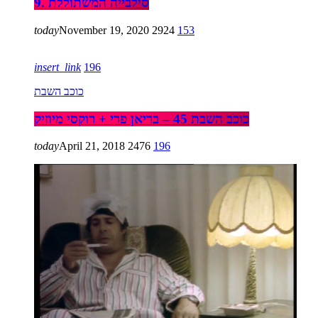
9. סילבייה המשתוללת
today
November 19, 2020
2924
153
insert_link
196
כוכב השבת
כוכב השבת 45 – בריאן פרי + רוקסי מיוזיק
today
April 21, 2018
2476
196