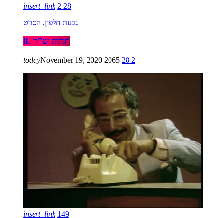
insert_link
2
28
גבעת חלפון, הסרט
8. תהיה ש”ד
today
November 19, 2020
2065
28
2
insert_link
149