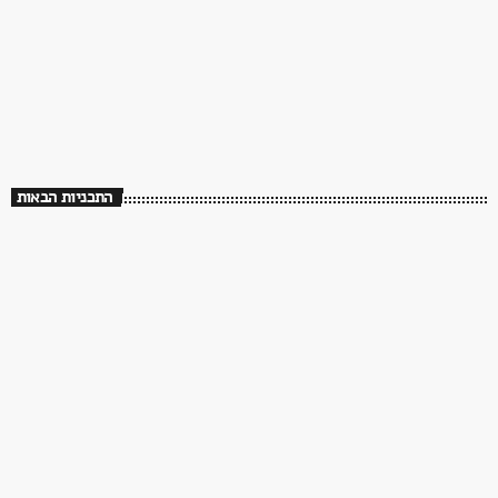
ממשיכים לנגן. שירים שעושים טוב ברדיו פלוס
18:00 - 00:00
התכניות הבאות