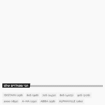
כוכב השבת
כוכב השבת 27 – רוד סטיוארט
today
December 16, 2017
1904
156
הכי פופולרים שלנו
!DISTAIN
(258)
60S
(928)
70S
(2432)
80S
(4073)
90S
(3176)
2000
(1852)
A-HA
(252)
ABBA
(258)
ALPHAVILLE
(260)