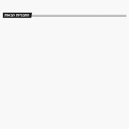
שלושים שנה לך תזכור
התכניות הבאות