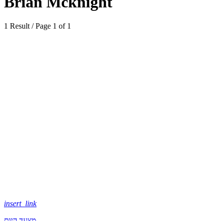
Brian Mcknight
1 Result / Page 1 of 1
insert_link
מצעד היום