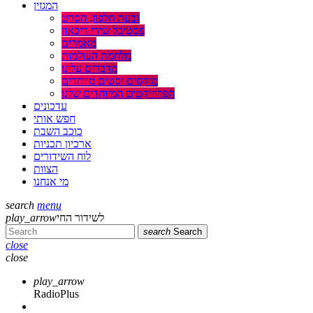
המגזין
גבעת חלפון, הסרט
פסטיבל שירי דיכאון
מאמרים
מלחמת העולמות
מדברים עלינו
מיקסים וסטים מיוחדים
הפרוייקטים המיוחדים שלנו
עדכונים
חפש אותי
כוכב השבת
ארכיון תכניות
לוח השידורים
הצוות
מי אנחנו
search
menu
לשידור החי
play_arrow
search
Search
close
close
play_arrow
RadioPlus