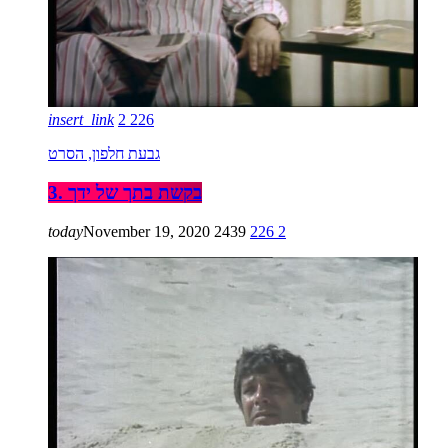
insert_link
2
226
גבעת חלפון, הסרט
3. בקשת בתך של ידך
today
November 19, 2020
2439
226
2