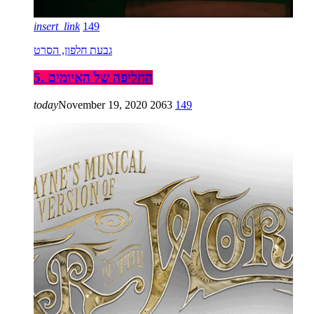
insert_link
149
גבעת חלפון, הסרט
5. החליפה של האיומים
today
November 19, 2020
2063
149