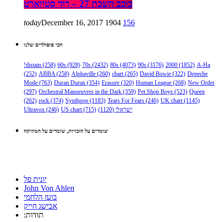
כוכב השבת 27 – רוד סטיוארט
today
December 16, 2017
1904
156
הכי פופולרים שלנו
!distain
(258)
60s
(928)
70s
(2432)
80s
(4073)
90s
(3176)
2000
(1852)
A-Ha
(252)
ABBA
(258)
Alphaville
(260)
chart
(265)
David Bowie
(322)
Depeche
Mode
(763)
Duran Duran
(354)
Erasure
(320)
Human League
(268)
New Order
(297)
Orchestral Manoeuvres in the Dark
(359)
Pet Shop Boys
(523)
Queen
(262)
rock
(374)
Synthpop
(1183)
Tears For Fears
(246)
UK chart
(1145)
ישראלי
(1120)
(715)
US chart
(246)
Ultravox
שומרים על הזכויות, שומרים על המוזיקה
יונית פל
John Von Ahlen
בועז הלחמי
אבישג חייק
:תודות