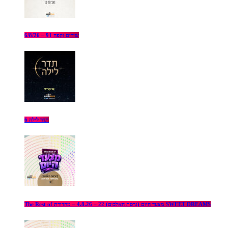
שירים וקפה 91 – 6/8/26
תדר לילה 6
The Rest of מצעד היום (גרסת האלבום) 22 – 4.8.26 – מהדורת SWEET DREAMS