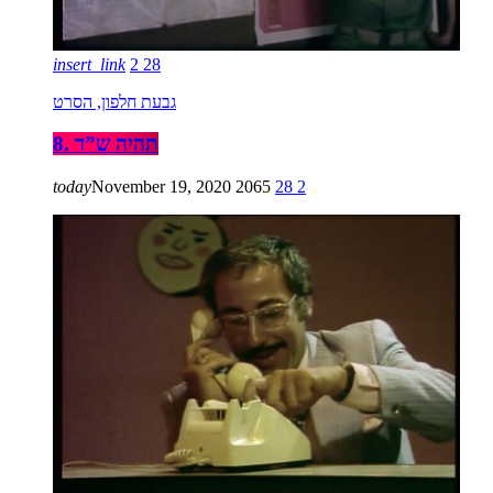
insert_link
2
28
גבעת חלפון, הסרט
8. תהיה ש”ד
today
November 19, 2020
2065
28
2