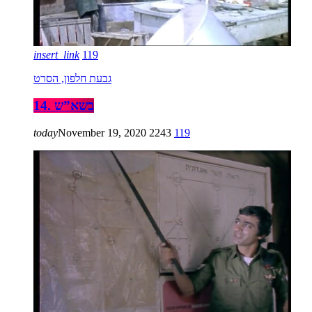
insert_link
119
גבעת חלפון, הסרט
14. בשא”ש
today
November 19, 2020
2243
119