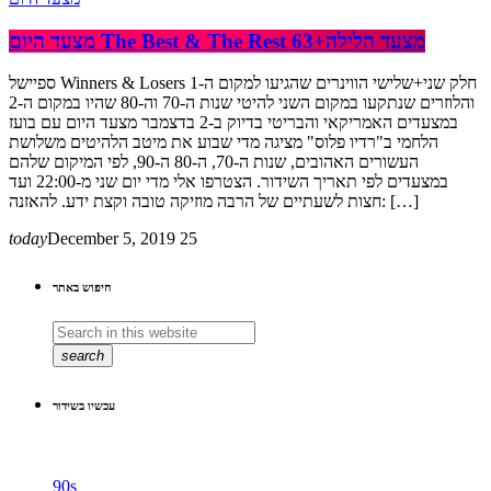
מצעד היום The Best & The Rest 63+מצעד הלילה
ספיישל Winners & Losers חלק שני+שלישי הווינרים שהגיעו למקום ה-1
והלוזרים שנתקעו במקום השני להיטי שנות ה-70 וה-80 שהיו במקום ה-2
במצעדים האמריקאי והבריטי בדיוק ב-2 בדצמבר מצעד היום עם בועז
הלחמי ב"רדיו פלוס" מציגה מדי שבוע את מיטב הלהיטים משלושת
העשורים האהובים, שנות ה-70, ה-80 ה-90, לפי המיקום שלהם
במצעדים לפי תאריך השידור. הצטרפו אלי מדי יום שני מ-22:00 ועד
חצות לשעתיים של הרבה מוזיקה טובה וקצת ידע. להאזנה: […]
today
December 5, 2019
25
חיפוש באתר
search
עכשיו בשידור
90s