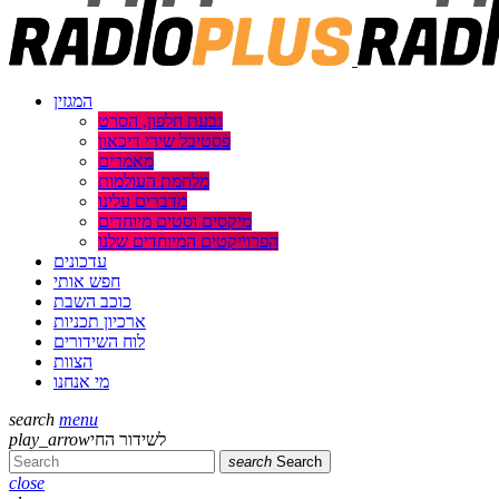
המגזין
גבעת חלפון, הסרט
פסטיבל שירי דיכאון
מאמרים
מלחמת העולמות
מדברים עלינו
מיקסים וסטים מיוחדים
הפרוייקטים המיוחדים שלנו
עדכונים
חפש אותי
כוכב השבת
ארכיון תכניות
לוח השידורים
הצוות
מי אנחנו
search
menu
לשידור החי
play_arrow
search
Search
close