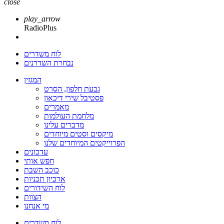
close
play_arrow
RadioPlus
לוח משדרים
נבחרת השדרנים
המגזין
גבעת חלפון, הסרט
פסטיבל שירי דיכאון
מאמרים
מלחמת העולמות
מדברים עלינו
מיקסים וסטים מיוחדים
הפרוייקטים המיוחדים שלנו
עדכונים
חפש אותי
כוכב השבת
ארכיון תכניות
לוח השידורים
הצוות
מי אנחנו
לוח משדרים