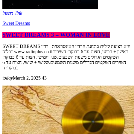
insert_link
Sweet Dreams
SWEET DREAMS 3 – WOMAN IN LOVE
SWEET DREAMS היא רצועה לילית בתחנת הרדיו האינטרנטית "רדיו
פלוס" www.radioplus.co.ilראשון + רביעי, חצות עד 6 בבוקר: השירים
השקטים הגדולים משנות השבעים.שני+חמישי, חצות עד 6 בבוקר:
השירים השקטים הגדולים משנות השמונים.שלישי + שישי, חצות עד 6
בבוקר: ה
today
March 2, 2025
43