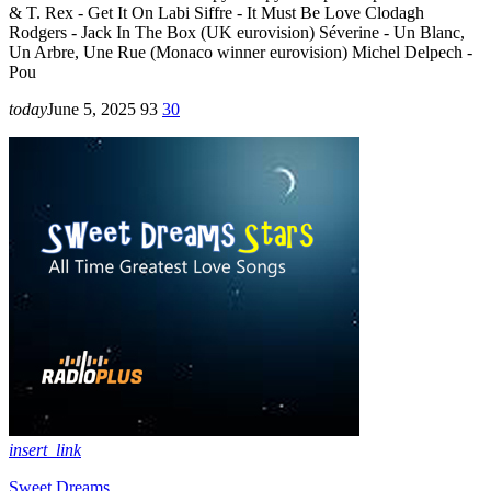
& T. Rex - Get It On Labi Siffre - It Must Be Love Clodagh
Rodgers - Jack In The Box (UK eurovision) Séverine - Un Blanc,
Un Arbre, Une Rue (Monaco winner eurovision) Michel Delpech -
Pou
today
June 5, 2025
93
30
insert_link
Sweet Dreams