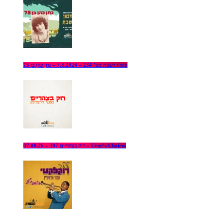
פזמון לשבת מס’ 234 – 7.8.2026 – נתן כהן בן 75
רוק בצהריים 307 – 07.08.26 – Uriel’s Choices