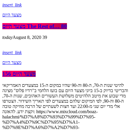
insert_link
מצעד היום
מצעד היום The Rest of… 80
today
August 8, 2020
39
insert_link
מצעד היום
מצעד היום 156
להיטי שנות ה-70, ה-80 וה-90 שהיו במקום ה-15 במצעדים האמריקאי
והבריטי בדיוק ב-15 ביוני מצעד היום עם בועז הלחמי ב"רדיו פלוס" מציגה
מדי שבוע את מיטב הלהיטים משלושת העשורים האהובים, שנות ה-70,
ה-80 וה-90, לפי המיקום שלהם במצעדים לפי תאריך השידור. הצטרפו
אלי מדי יום שני מ-22:00 ועד חצות לשעתיים של הרבה מוזיקה טובה
וקצת ידע. להאזנה: https://www.mixcloud.com/boaz-
halachmi/%D7%A8%D7%93%D7%99%D7%95-
%D7%A4%D7%9C%D7%95%D7%A1-
%D7%9E%D7%A6%D7%A2%D7%93-