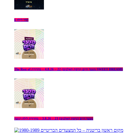
תדר לילה 6
The Rest of מצעד היום (גרסת האלבום) 22 – 4.8.26 – מהדורת SWEET DREAMS
מצעד היום (גרסת האלבום) 23 – 3.8.26 – מהדורת לילה רגועה