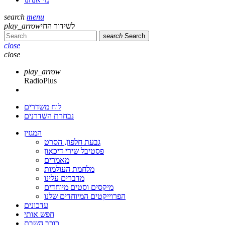
search
menu
לשידור החי
play_arrow
search
Search
close
close
play_arrow
RadioPlus
לוח משדרים
נבחרת השדרנים
המגזין
גבעת חלפון, הסרט
פסטיבל שירי דיכאון
מאמרים
מלחמת העולמות
מדברים עלינו
מיקסים וסטים מיוחדים
הפרוייקטים המיוחדים שלנו
עדכונים
חפש אותי
כוכב השבת