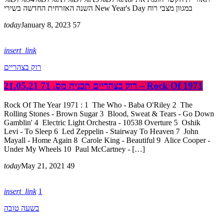
השנה האזרחית החדשה בשירי New Year's Day במגוון מצבי רוח
today
January 8, 2023
57
insert_link
רוק בצהריים
רוק בצהריים תכנית מס. 71 21.05.21 – Rock Of 1971
Rock Of The Year 1971 : 1 The Who - Baba O'Riley 2 The
Rolling Stones - Brown Sugar 3 Blood, Sweat & Tears - Go Down
Gamblin' 4 Electric Light Orchestra - 10538 Overture 5 Oshik
Levi - To Sleep 6 Led Zeppelin - Stairway To Heaven 7 John
Mayall - Home Again 8 Carole King - Beautiful 9 Alice Cooper -
Under My Wheels 10 Paul McCartney - […]
today
May 21, 2021
49
insert_link
1
בשעה טובה