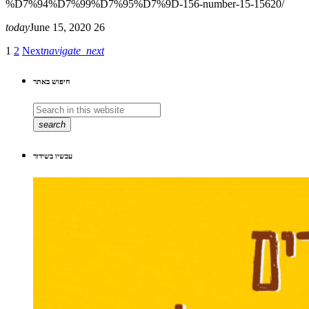
%D7%94%D7%99%D7%95%D7%9D-156-number-15-15620/
today
June 15, 2020
26
1
2
Next
navigate_next
חיפוש באתר
search
עכשיו בשידור