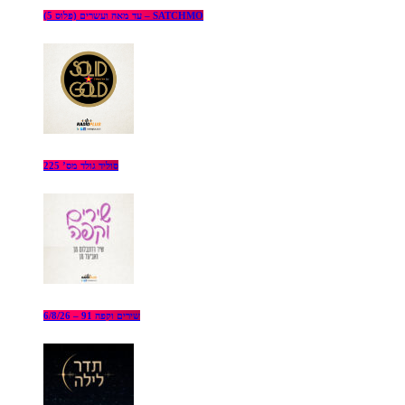
עד מאה ועשרים (פלוס 5) – SATCHMO
סוליד גולד מס’ 225
שירים וקפה 91 – 6/8/26