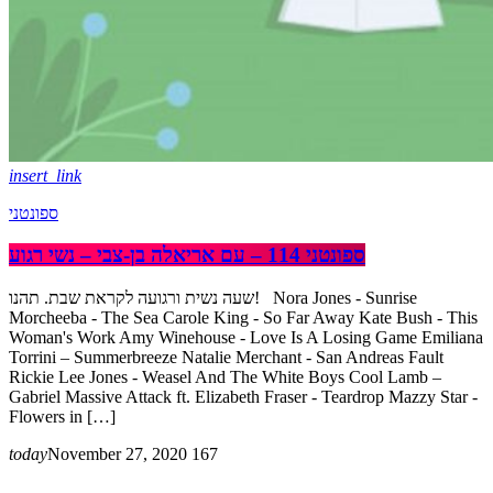
insert_link
ספונטני
ספונטני 114 – עם אריאלה בן-צבי – נשי רגוע
שעה נשית ורגועה לקראת שבת. תהנו! Nora Jones - Sunrise
Morcheeba - The Sea Carole King - So Far Away Kate Bush - This
Woman's Work Amy Winehouse - Love Is A Losing Game Emiliana
Torrini – Summerbreeze Natalie Merchant - San Andreas Fault
Rickie Lee Jones - Weasel And The White Boys Cool Lamb –
Gabriel Massive Attack ft. Elizabeth Fraser - Teardrop Mazzy Star -
Flowers in […]
today
November 27, 2020
167