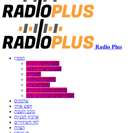
Radio Plus
המגזין
גבעת חלפון, הסרט
פסטיבל שירי דיכאון
מאמרים
מלחמת העולמות
מדברים עלינו
מיקסים וסטים מיוחדים
הפרוייקטים המיוחדים שלנו
עדכונים
חפש אותי
כוכב השבת
ארכיון תכניות
לוח השידורים
הצוות
מי אנחנו