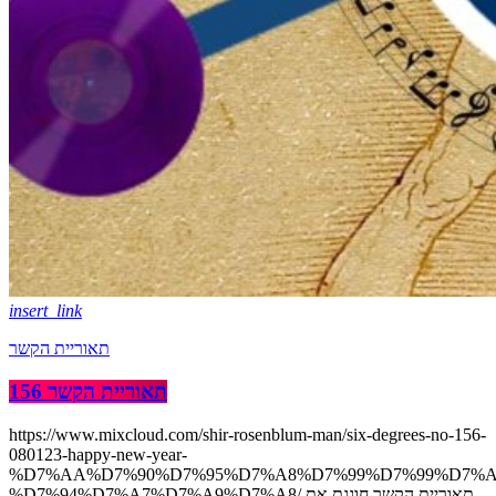
insert_link
תאוריית הקשר
תאוריית הקשר 156
https://www.mixcloud.com/shir-rosenblum-man/six-degrees-no-156-
080123-happy-new-year-
%D7%AA%D7%90%D7%95%D7%A8%D7%99%D7%99%D7%A
%D7%94%D7%A7%D7%A9%D7%A8/ תאוריית הקשר חוגגת את