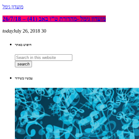
מועדון גימל
מועדון גימל -מהדורת ט”ו באב (41) – 26/7/18
today
July 26, 2018
30
חיפוש באתר
search
עכשיו בשידור