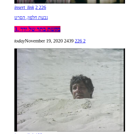
insert_link
2
226
גבעת חלפון, הסרט
3. בקשת בתך של ידך
today
November 19, 2020
2439
226
2