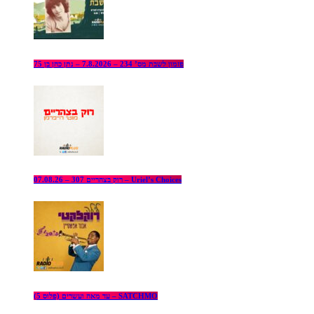
פזמון לשבת מס’ 234 – 7.8.2026 – נתן כהן בן 75
רוק בצהריים 307 – 07.08.26 – Uriel’s Choices
עד מאה ועשרים (פלוס 5) – SATCHMO