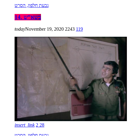
גבעת חלפון, הסרט
14. בשא”ש
today
November 19, 2020
2243
119
insert_link
2
28
גבעת חלפון, הסרט