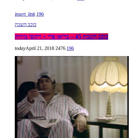
insert_link
196
כוכב השבת
כוכב השבת 45 – בריאן פרי + רוקסי מיוזיק
today
April 21, 2018
2476
196