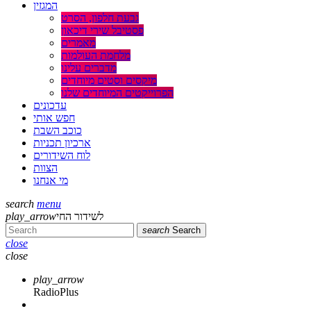
המגזין
גבעת חלפון, הסרט
פסטיבל שירי דיכאון
מאמרים
מלחמת העולמות
מדברים עלינו
מיקסים וסטים מיוחדים
הפרוייקטים המיוחדים שלנו
עדכונים
חפש אותי
כוכב השבת
ארכיון תכניות
לוח השידורים
הצוות
מי אנחנו
search
menu
לשידור החי
play_arrow
search
Search
close
close
play_arrow
RadioPlus