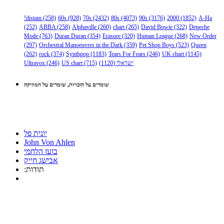
!distain
(258)
60s
(928)
70s
(2432)
80s
(4073)
90s
(3176)
2000
(1852)
A-Ha
(252)
ABBA
(258)
Alphaville
(260)
chart
(265)
David Bowie
(322)
Depeche
Mode
(763)
Duran Duran
(354)
Erasure
(320)
Human League
(268)
New Order
(297)
Orchestral Manoeuvres in the Dark
(359)
Pet Shop Boys
(523)
Queen
(262)
rock
(374)
Synthpop
(1183)
Tears For Fears
(246)
UK chart
(1145)
ישראלי
(1120)
(715)
US chart
(246)
Ultravox
שומרים על הזכויות, שומרים על המוזיקה
יונית פל
John Von Ahlen
בועז הלחמי
אבישג חייק
:תודות