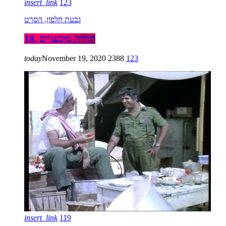
insert_link
123
גבעת חלפון, הסרט
18. חולות טובעניים
today
November 19, 2020
2388
123
insert_link
119