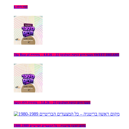
תדר לילה 6
The Rest of מצעד היום (גרסת האלבום) 22 – 4.8.26 – מהדורת SWEET DREAMS
מצעד היום (גרסת האלבום) 23 – 3.8.26 – מהדורת לילה רגועה
מקום ראשון בריטניה – כל המצעדים הבריטיים 1980-1989