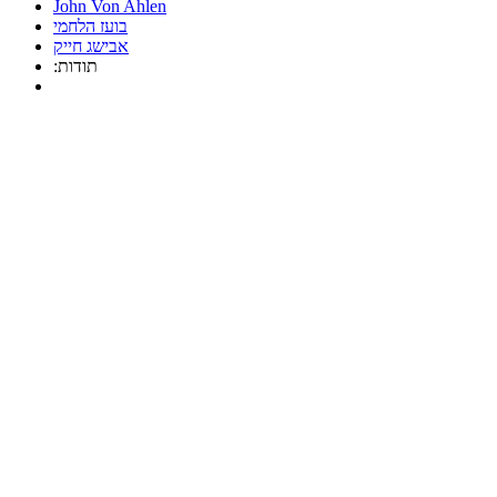
John Von Ahlen
בועז הלחמי
אבישג חייק
:תודות