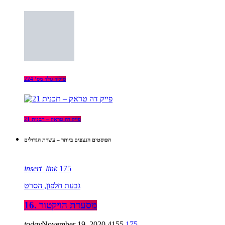
סוליד גולד מס’ 224
פייק דה טראק – תכנית 21
הפוסטים הנצפים ביותר – עשרת הגדולים
insert_link
175
גבעת חלפון, הסרט
16. מסעדת הויקטור
today
November 19, 2020
4155
175