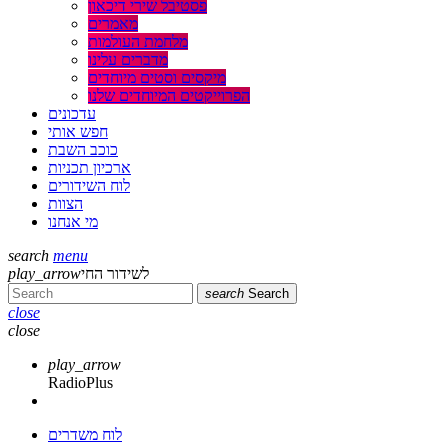
פסטיבל שירי דיכאון
מאמרים
מלחמת העולמות
מדברים עלינו
מיקסים וסטים מיוחדים
הפרוייקטים המיוחדים שלנו
עדכונים
חפש אותי
כוכב השבת
ארכיון תכניות
לוח השידורים
הצוות
מי אנחנו
search
menu
לשידור החי
play_arrow
search
Search
close
close
play_arrow
RadioPlus
לוח משדרים