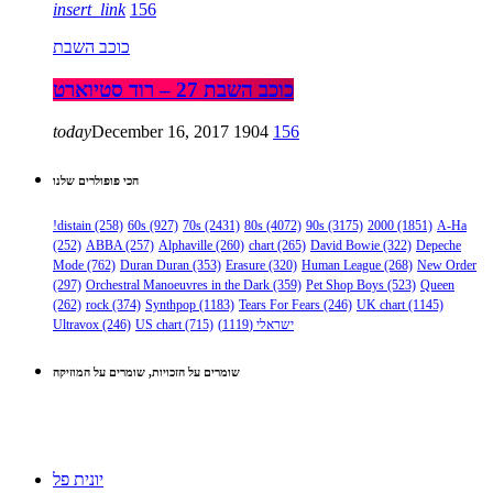
insert_link
156
כוכב השבת
כוכב השבת 27 – רוד סטיוארט
today
December 16, 2017
1904
156
הכי פופולרים שלנו
!distain
(258)
60s
(927)
70s
(2431)
80s
(4072)
90s
(3175)
2000
(1851)
A-Ha
(252)
ABBA
(257)
Alphaville
(260)
chart
(265)
David Bowie
(322)
Depeche
Mode
(762)
Duran Duran
(353)
Erasure
(320)
Human League
(268)
New Order
(297)
Orchestral Manoeuvres in the Dark
(359)
Pet Shop Boys
(523)
Queen
(262)
rock
(374)
Synthpop
(1183)
Tears For Fears
(246)
UK chart
(1145)
ישראלי
(1119)
(715)
US chart
(246)
Ultravox
שומרים על הזכויות, שומרים על המוזיקה
יונית פל