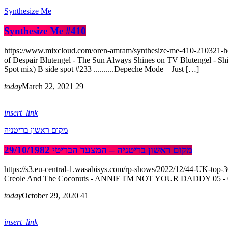
Synthesize Me
Synthesize Me #410
https://www.mixcloud.com/oren-amram/synthesize-me-410-210321-hour
of Despair Blutengel - The Sun Always Shines on TV Blutengel - Ship 
Spot mix) B side spot #233 ..........Depeche Mode – Just […]
today
March 22, 2021
29
insert_link
מקום ראשון בריטניה
מקום ראשון בריטניה – המצעד הבריטי 29/10/1982
https://s3.eu-central-1.wasabisys.com/rp-shows/2022/12/44-UK-
Creole And The Coconuts - ANNIE I'M NOT YOUR DADDY 05 - 03 -
today
October 29, 2020
41
insert_link