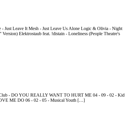
 Just Leave It Mesh - Just Leave Us Alone Logic & Olivia - Night
ersion) Elektrostaub feat. !distain - Loneliness (People Theatre's
lture Club - DO YOU REALLY WANT TO HURT ME 04 - 09 - 02 - Kid
VE ME DO 06 - 02 - 05 - Musical Youth […]