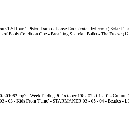
-12/ Hour 1 Piston Damp - Loose Ends (extended remix) Solar Fake -
of Fools Condition One - Breathing Spandau Ballet - The Freeze (12'' V
top-30-301082.mp3 Week Ending 30 October 1982 07 - 01 - 01 - Cu
 03 - Kids From 'Fame' - STARMAKER 03 - 05 - 04 - Beatles - LO