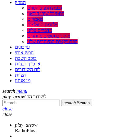
המגזין
גבעת חלפון, הסרט
פסטיבל שירי דיכאון
מאמרים
מלחמת העולמות
מדברים עלינו
מיקסים וסטים מיוחדים
הפרוייקטים המיוחדים שלנו
עדכונים
חפש אותי
כוכב השבת
ארכיון תכניות
לוח השידורים
הצוות
מי אנחנו
search
menu
play_arrow
לשידור החי
search
Search
close
close
play_arrow
RadioPlus